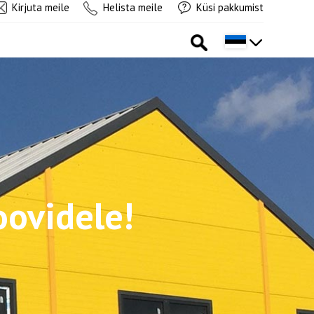
Kirjuta meile
Helista meile
Küsi pakkumist
oovidele!