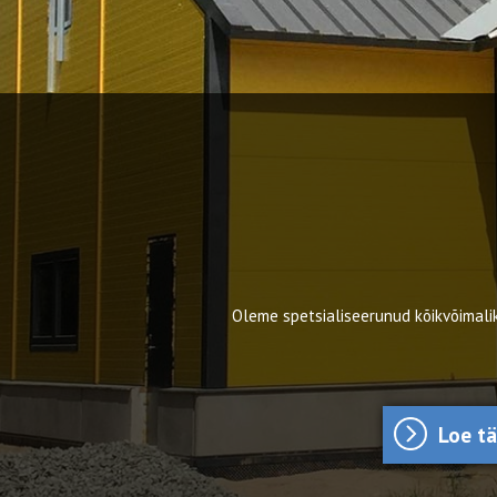
Oleme spetsialiseerunud kõikvõimalik
Loe t