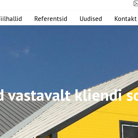
iilhallid
Referentsid
Uudised
Kontakt
id vastavalt kliendi s