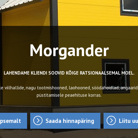
Morgander
LAHENDAME KLIENDI SOOVID KÕIGE RATSIONAALSEMAL MOEL.
e viilhallide, nagu tootmishooned, laohooned, söödahoidlad, angaarid
püstitamisele peaehituse korras.
äpsemalt
Saada hinnapäring
Liitu u