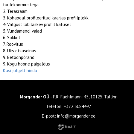
tuulekoormustega
2. Terasraam
3. Kohapeal profileeritud kaarjas profiilplekk
4. Valgust läbilaskev profiil katusel
5. Vundamendi vaiad
6. Sokkel
7. Roovitus
8. Uks otsaseinas
9. Betoonpõrand
9. Kogu hoone paigaldus
Küsi julgelt hinda
Morgander OÜ
- F.R. Faehlmanni 45, 10125, Tallinn
Telefon:
+372 5084497
E-post:
info@morgander.ee