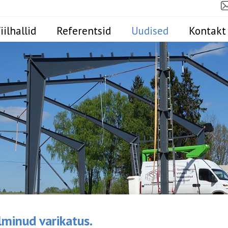
iilhallid
Referentsid
Uudised
Kontakt
lminud varikatus.