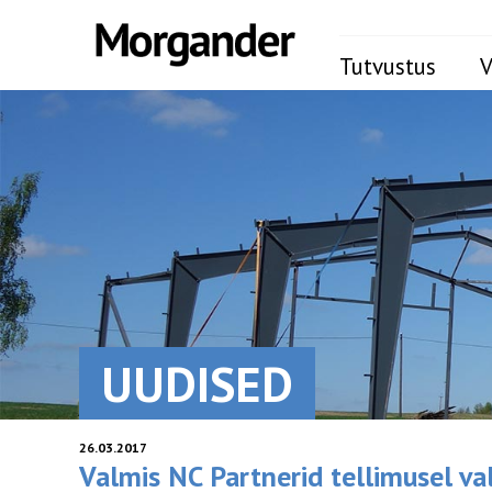
Tutvustus
V
UUDISED
26.03.2017
Valmis NC Partnerid tellimusel va