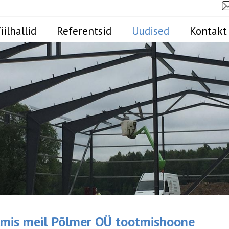
iilhallid
Referentsid
Uudised
Kontakt
lmis meil Põlmer OÜ tootmishoone