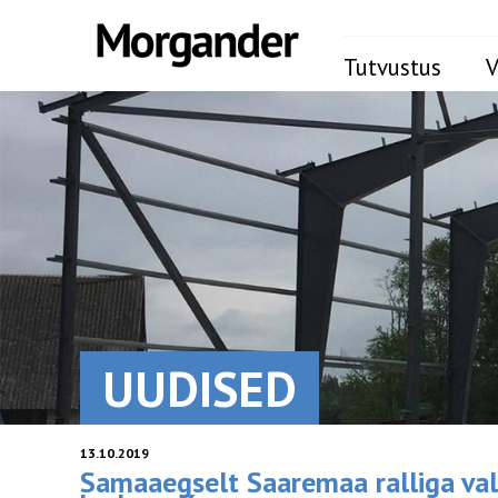
Tutvustus
V
UUDISED
13.10.2019
Samaaegselt Saaremaa ralliga va