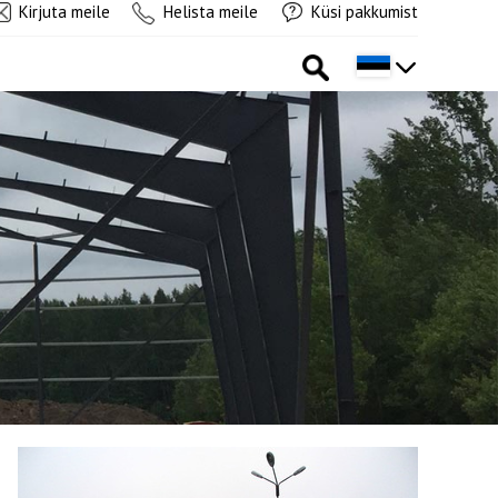
Kirjuta meile
Helista meile
Küsi pakkumist