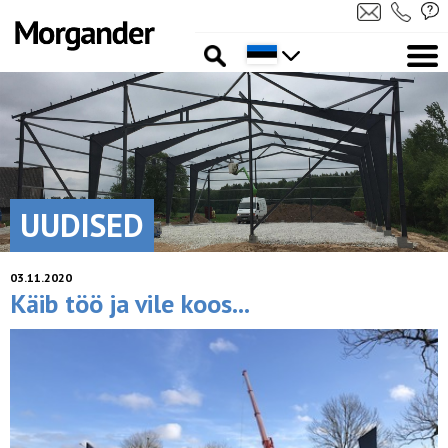
UUDISED
03.11.2020
Käib töö ja vile koos...