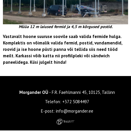
Müüa 12 m laiused fermid ja 4,5 m kõrgused postid.
Vastavalt hoone suuruse soovile saab valida fermide hulga.
Komplektis on võimalik valida fermid, postid, vundamendid,
roovid ja ise hoone püsti panna või tellida siis need tööd
meilt. Karkassi võib katta nii profiilpleki või sändwich
paneelidega. Küsi julgelt hinda!
Morgander OÜ
- F.R. Faehlmanni 45, 10125, Tallinn
Telefon:
+372 5084497
E-post:
info@morgander.ee