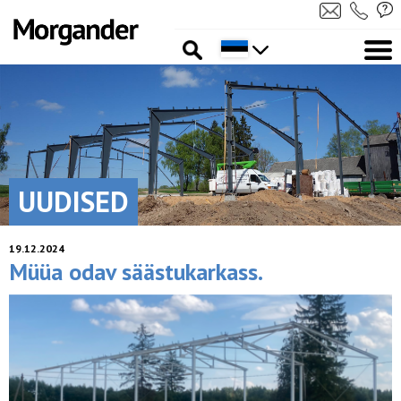
UUDISED
19.12.2024
Müüa odav säästukarkass.