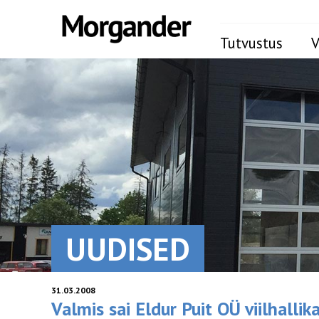
Tutvustus
V
UUDISED
31.03.2008
Valmis sai Eldur Puit OÜ viilhalli