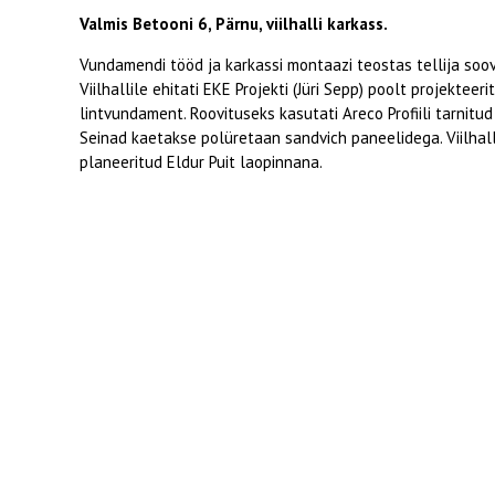
Valmis Betooni 6, Pärnu, viilhalli karkass.
Vundamendi tööd ja karkassi montaazi teostas tellija soovi
Viilhallile ehitati EKE Projekti (Jüri Sepp) poolt projekteeri
lintvundament. Roovituseks kasutati Areco Profiili tarnitud 
Seinad kaetakse polüretaan sandvich paneelidega. Viilhal
planeeritud Eldur Puit laopinnana.