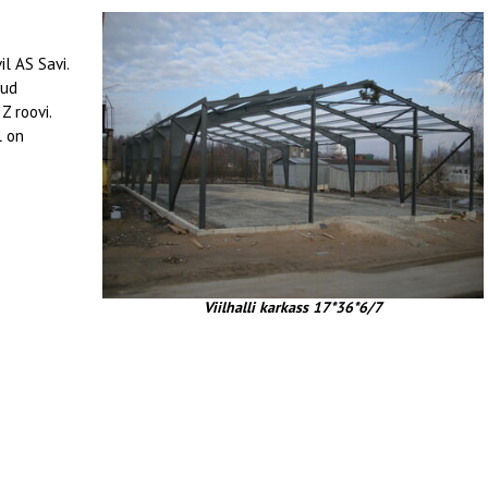
l AS Savi.
tud
Z roovi.
l on
Viilhalli karkass 17*36*6/7