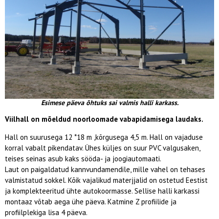
Esimese päeva õhtuks sai valmis halli karkass.
Viilhall on mõeldud noorloomade vabapidamisega laudaks.
Hall on suurusega 12 *18 m ,kõrgusega 4,5 m. Hall on vajaduse
korral vabalt pikendatav. Ühes küljes on suur PVC valgusaken,
teises seinas asub kaks sööda- ja joogiautomaati.
Laut on paigaldatud kannvundamendile, mille vahel on tehases
valmistatud sokkel. Kõik vajalikud materjjalid on ostetud Eestist
ja komplekteeritud ühte autokoormasse. Sellise halli karkassi
montaaz võtab aega ühe päeva. Katmine Z profiilide ja
profiilplekiga lisa 4 päeva.