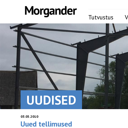
Tutvustus
V
UUDISED
03.05.2010
Uued tellimused