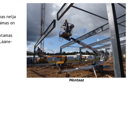
mas nelja
Käimas on
ootamas
 Lääne-
Montaaz