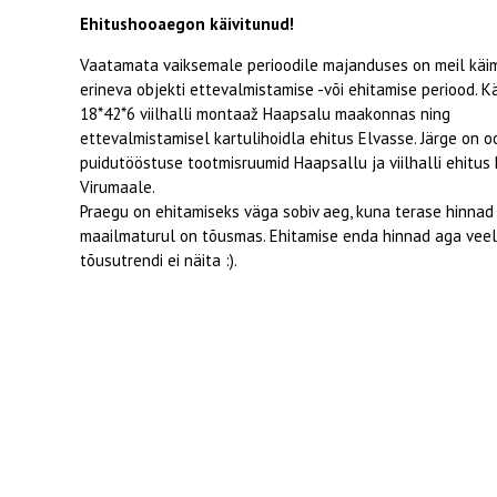
Ehitushooaegon käivitunud!
Vaatamata vaiksemale perioodile majanduses on meil käi
erineva objekti ettevalmistamise -või ehitamise periood. 
18*42*6 viilhalli montaaž Haapsalu maakonnas ning
ettevalmistamisel kartulihoidla ehitus Elvasse. Järge on 
puidutööstuse tootmisruumid Haapsallu ja viilhalli ehitus
Virumaale.
Praegu on ehitamiseks väga sobiv aeg, kuna terase hinnad
maailmaturul on tõusmas. Ehitamise enda hinnad aga veel
tõusutrendi ei näita :).